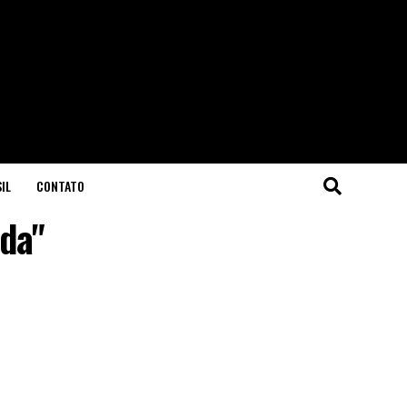
IL
CONTATO
ida"