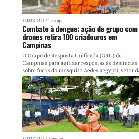
NOSSA CIDADE
1 ano ago
Combate à dengue: ação de grupo com
drones retira 100 criadouros em
Campinas
O Grupo de Resposta Unificada (GRU) de
Campinas para agilizar respostas às denúncias
sobre focos do mosquito Aedes aegypti, vetor d
dengue, removeu 100 criadouros nesta...
NOSSA CIDADE
2 anos ago