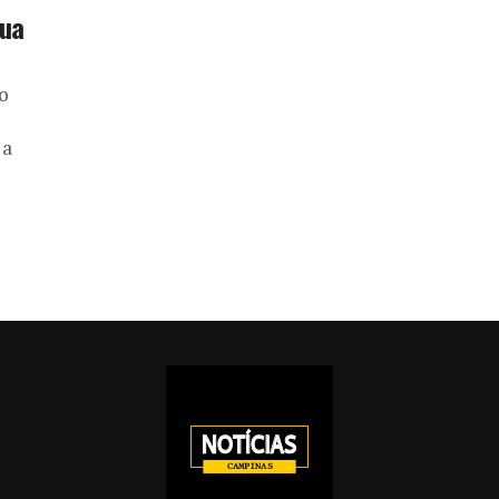
gua
o
 a