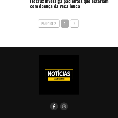
Fiocruz investiga pacientes que estariam
com doença da vaca louca
PAGE 1 OF 2
1
2