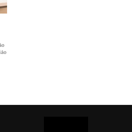
ão
ião