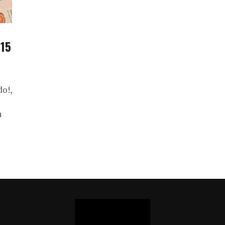
 15
o!,
h