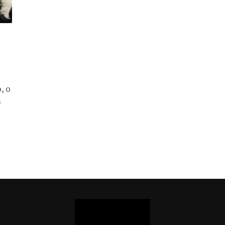
, o
m