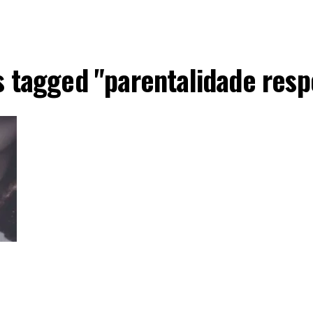
s tagged "parentalidade res
e