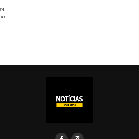
ra
ão