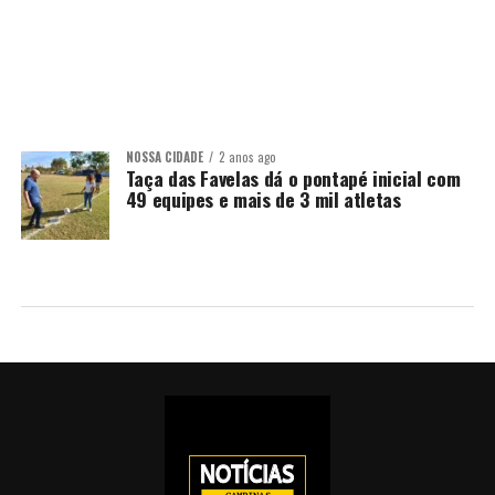
NOSSA CIDADE
2 anos ago
Taça das Favelas dá o pontapé inicial com
49 equipes e mais de 3 mil atletas