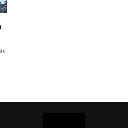
m
ais