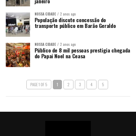
janeiro
NOSSA CIDADE
2 anos ago
População discute concessão do
transporte público em Barão Geraldo
NOSSA CIDADE
2 anos ago
Público de 8 mil pessoas prestigia chegada
do Papai Noel na Ceasa
PAGE 1 OF 5
1
2
3
4
5