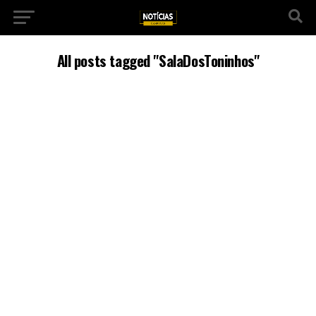
All posts tagged "SalaDosToninhos"