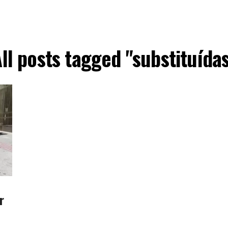
ll posts tagged "substituída
r