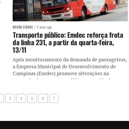
e
NOSSA CIDADE
2 anos ago
Transporte público: Emdec reforça frota
da linha 231, a partir da quarta-feira,
13/11
Após monitoramento da demanda de passageiros,
a Empresa Municipal de Desenvolvimento de
Campinas (Emdec) promove alterações na
operação do transporte público na região do
Satélite Íris. A...
2
3
4
5
6
7