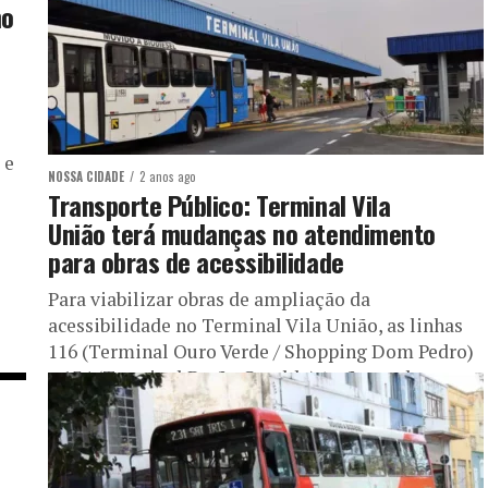
no
 e
NOSSA CIDADE
2 anos ago
Transporte Público: Terminal Vila
União terá mudanças no atendimento
para obras de acessibilidade
Para viabilizar obras de ampliação da
acessibilidade no Terminal Vila União, as linhas
116 (Terminal Ouro Verde / Shopping Dom Pedro)
e 134 (Terminal Barão Geraldo) terão mudanças
no...