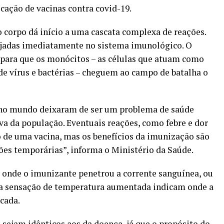
icação de vacinas contra covid-19.
o corpo dá início a uma cascata complexa de reações.
ejadas imediatamente no sistema imunológico. O
 para que os monócitos – as células que atuam como
e vírus e bactérias – cheguem ao campo de batalha o
 no mundo deixaram de ser um problema de saúde
va da população. Eventuais reações, como febre e dor
o de uma vacina, mas os benefícios da imunização são
ões temporárias”, informa o Ministério da Saúde.
 onde o imunizante penetrou a corrente sanguínea, ou
l e a sensação de temperatura aumentada indicam onde a
cada.
sejam idênticos aos da doença, já que o propósito do