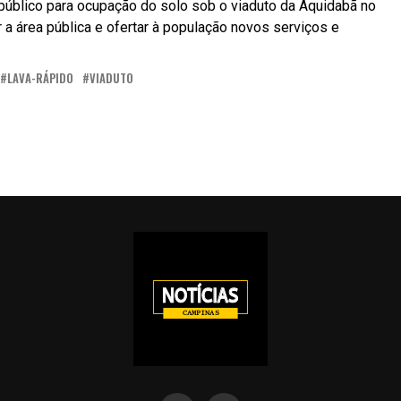
público para ocupação do solo sob o viaduto da Aquidabã no
car a área pública e ofertar à população novos serviços e
LAVA-RÁPIDO
VIADUTO