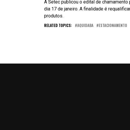
A Setec publicou o edital de chamamento 
dia 17 de janeiro. A finalidade é requalifi
produtos.
RELATED TOPICS:
AQUIDABA
ESTACIONAMENTO