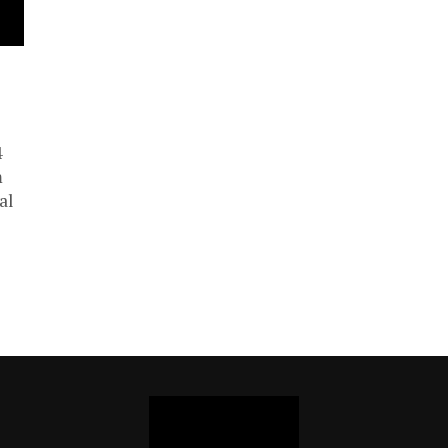
4
m
al