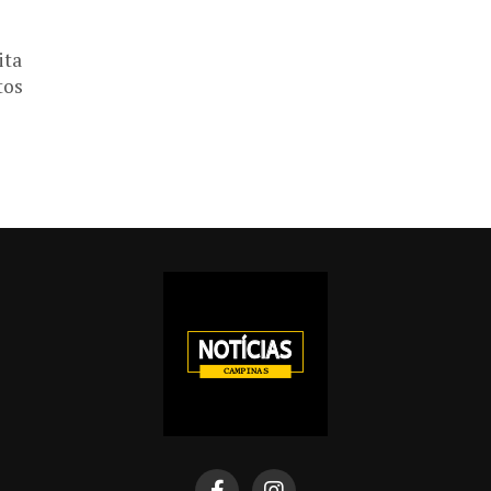
ita
tos