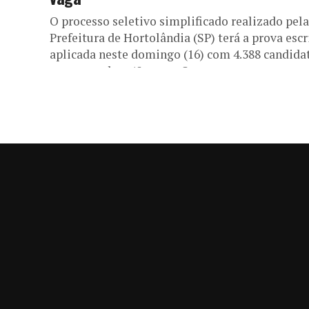
O processo seletivo simplificado realizado pela
Prefeitura de Hortolândia (SP) terá a prova escr
aplicada neste domingo (16) com 4.388 candida
concorrendo a 40 vagas. Os...