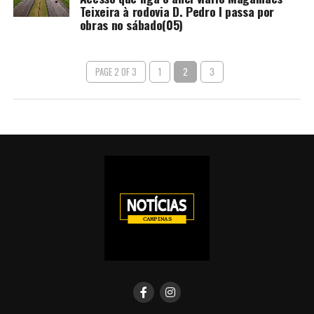
Teixeira à rodovia D. Pedro I passa por
obras no sábado(05)
PAGE 2 OF 3
1
2
3