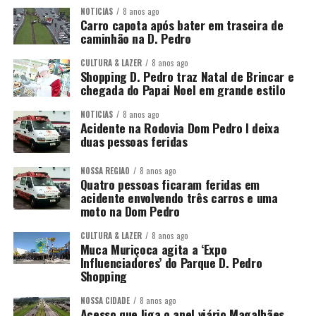
NOTÍCIAS
8 anos ago
Carro capota após bater em traseira de
caminhão na D. Pedro
CULTURA & LAZER
8 anos ago
Shopping D. Pedro traz Natal de Brincar e
chegada do Papai Noel em grande estilo
NOTÍCIAS
8 anos ago
Acidente na Rodovia Dom Pedro I deixa
duas pessoas feridas
NOSSA REGIÃO
8 anos ago
Quatro pessoas ficaram feridas em
acidente envolvendo três carros e uma
moto na Dom Pedro
CULTURA & LAZER
8 anos ago
Muca Muriçoca agita a ‘Expo
Influenciadores’ do Parque D. Pedro
Shopping
NOSSA CIDADE
8 anos ago
Acesso que liga o anel viário Magalhães