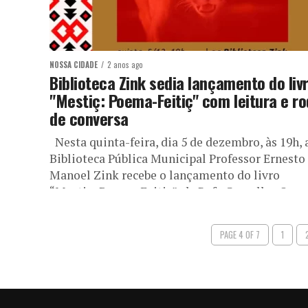
NOSSA CIDADE
2 anos ago
Biblioteca Zink sedia lançamento do liv
"Mestiç: Poema-Feitiç" com leitura e r
de conversa
Nesta quinta-feira, dia 5 de dezembro, às 19h, 
Biblioteca Pública Municipal Professor Ernesto
Manoel Zink recebe o lançamento do livro
“Mestiç: Poema-Feitiç”, de Rafa Carvalho. O...
PAGE 4 OF 7
1