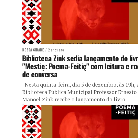
NOSSA CIDADE
2 anos ago
Biblioteca Zink sedia lançamento do liv
"Mestiç: Poema-Feitiç" com leitura e r
de conversa
Nesta quinta-feira, dia 5 de dezembro, às 19h, 
Biblioteca Pública Municipal Professor Ernesto
Manoel Zink recebe o lançamento do livro
“Mestiç: Poema-Feitiç”, de Rafa Carvalho. O...