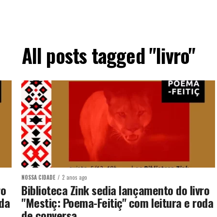
All posts tagged "livro"
NOSSA CIDADE
2 anos ago
ro
Biblioteca Zink sedia lançamento do livro
oda
"Mestiç: Poema-Feitiç" com leitura e roda
de conversa