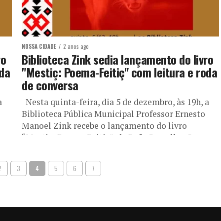
NOSSA CIDADE
2 anos ago
ro
Biblioteca Zink sedia lançamento do livro
oda
"Mestiç: Poema-Feitiç" com leitura e roda
de conversa
a
Nesta quinta-feira, dia 5 de dezembro, às 19h, a
Biblioteca Pública Municipal Professor Ernesto
Manoel Zink recebe o lançamento do livro
“Mestiç: Poema-Feitiç”, de Rafa Carvalho. O...
2
3
4
5
6
7