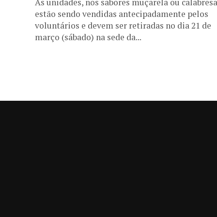
As unidades, nos sabores muçarela ou calabresa
estão sendo vendidas antecipadamente pelos
voluntários e devem ser retiradas no dia 21 de
março (sábado) na sede da...