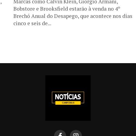
,
Marcas como Calvin Klein, Giorgio Armani,
Bobstore e Brooksfield estarão à venda no 4º
Brechó Anual do Desapego, que acontece nos dias
cinco e seis de...