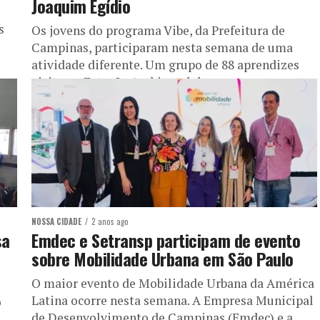
Joaquim Egídio
s
Os jovens do programa Vibe, da Prefeitura de
Campinas, participaram nesta semana de uma
atividade diferente. Um grupo de 88 aprendizes
visitou a Estação Ambiental de...
NOSSA CIDADE
2 anos ago
sa
Emdec e Setransp participam de evento
sobre Mobilidade Urbana em São Paulo
O maior evento de Mobilidade Urbana da América
Latina ocorre nesta semana. A Empresa Municipal
o
de Desenvolvimento de Campinas (Emdec) e a