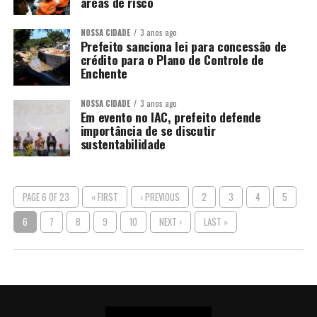
áreas de risco
NOSSA CIDADE
3 anos ago
Prefeito sanciona lei para concessão de
crédito para o Plano de Controle de
Enchente
NOSSA CIDADE
3 anos ago
Em evento no IAC, prefeito defende
importância de se discutir
sustentabilidade
PAGE 6 OF 23
« FIRST
‹ PREVIOUS
2
3
4
5
6
7
8
9
10
NEXT ›
LAST »