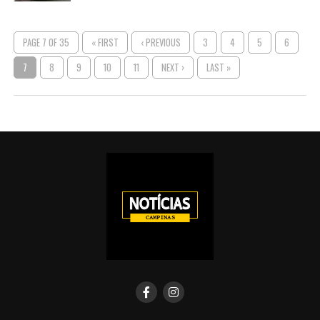
PAGE 7 OF 35
« FIRST
‹ PREVIOUS
3
4
5
6
7
8
9
10
11
NEXT ›
LAST »