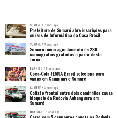
SUMARÉ
7 anos ago
Prefeitura de Sumaré abre inscrições para
cursos de Informática da Casa Brasil
SUMARÉ
8 anos ago
Sumaré inicia agendamento de 280
mamografias gratuitas a partir desta
terça
EMPREGO
8 anos ago
Coca-Cola FEMSA Brasil seleciona para
vagas em Campinas e Sumaré
SUMARÉ
8 anos ago
Colisão frontal entre dois caminhões causa
bloqueio da Rodovia Anhanguera em
Sumaré
NOTÍCIAS
8 anos ago
Carro com 5 ocupantes capota na Rodovia