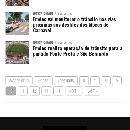
NOSSA CIDADE
3 anos ago
Emdec vai monitorar o trânsito nas vias
próximas aos desfiles dos blocos de
Carnaval
NOSSA CIDADE
3 anos ago
Emdec realiza operação de trânsito para a
partida Ponte Preta e São Bernardo
PAGE 10 OF 19
« FIRST
‹ PREVIOUS
6
7
8
9
10
11
12
13
14
NEXT ›
LAST »