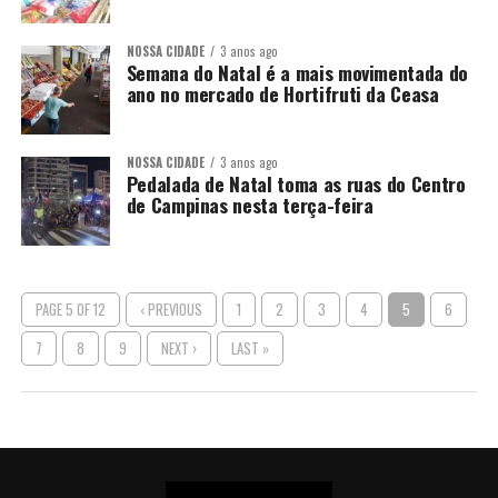
NOSSA CIDADE
3 anos ago
Semana do Natal é a mais movimentada do
ano no mercado de Hortifruti da Ceasa
NOSSA CIDADE
3 anos ago
Pedalada de Natal toma as ruas do Centro
de Campinas nesta terça-feira
PAGE 5 OF 12
‹ PREVIOUS
1
2
3
4
5
6
7
8
9
NEXT ›
LAST »