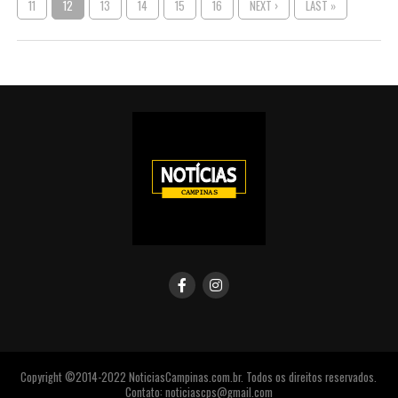
11
12
13
14
15
16
NEXT ›
LAST »
Copyright ©2014-2022 NoticiasCampinas.com.br. Todos os direitos reservados.
Contato: noticiascps@gmail.com