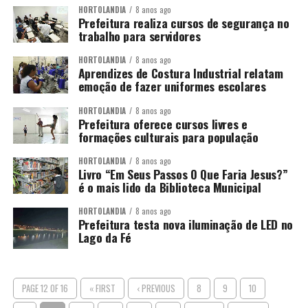
HORTOLÂNDIA
8 anos ago
Prefeitura realiza cursos de segurança no
trabalho para servidores
HORTOLÂNDIA
8 anos ago
Aprendizes de Costura Industrial relatam
emoção de fazer uniformes escolares
HORTOLÂNDIA
8 anos ago
Prefeitura oferece cursos livres e
formações culturais para população
HORTOLÂNDIA
8 anos ago
Livro “Em Seus Passos O Que Faria Jesus?”
é o mais lido da Biblioteca Municipal
HORTOLÂNDIA
8 anos ago
Prefeitura testa nova iluminação de LED no
Lago da Fé
PAGE 12 OF 16
« FIRST
‹ PREVIOUS
8
9
10